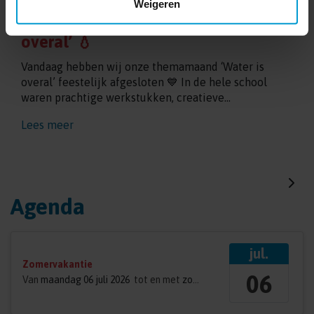
Weigeren
Afsluiting themamaand ‘water is
overal’ 💧
Vandaag hebben wij onze themamaand ‘Water is
overal’ feestelijk afgesloten 💙 In de hele school
waren prachtige werkstukken, creatieve...
Lees meer
Agenda
jul.
Zomervakantie
06
Van
maandag 06 juli 2026
tot en met
zondag 16 augustus 2026