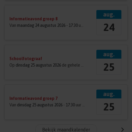
aug.
Informatieavond groep 8
24
Van
maandag 24 augustus 2026
-
17:30
uur tot
18:30
uur
aug.
Schoolfotograaf
25
Op
dinsdag 25 augustus 2026
de gehele dag
aug.
Informatieavond groep 7
25
Van
dinsdag 25 augustus 2026
-
17:30
uur tot
18:30
uur
Bekijk maandkalender