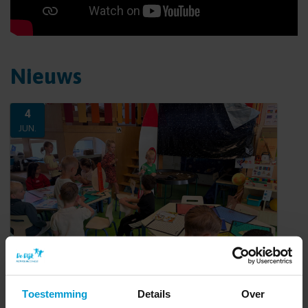
Bekijk virtuele rondleiding
Nieuws
4
JUN.
Toestemming
Details
Over
Scholierenveldloop!