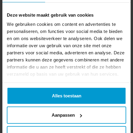
Gisteren deden er een hoop kinderen mee met
Deze website maakt gebruik van cookies
de scholierenveldloop! Er zijn ook een hoop
kinderen in de...
We gebruiken cookies om content en advertenties te
personaliseren, om functies voor social media te bieden
Lees meer
en om ons websiteverkeer te analyseren. Ook delen we
informatie over uw gebruik van onze site met onze
partners voor social media, adverteren en analyse. Deze
26
partners kunnen deze gegevens combineren met andere
MRT.
informatie die u aan ze heeft verstrekt of die ze hebben
verzameld op basis van uw gebruik van hun services.
Alles toestaan
Aanpassen